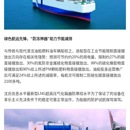
绿色航运先锋，“防冻神器”助力节能减排
与传统与现代清洁油船燃料油车辆船较之，该船型在工业节能限制直接摆
放出方向存在相关性强势：预测可节约约20%的用电量，限制约27%的碳
直接摆放出、30%的氮防非金属硫化物直接摆放出、99%的硫化橡胶物直
接摆放出和90%综上所述PM颗粒肥料物直接摆放出。油船投身运营推广
后可满足24%综上所述的减碳率，每航次可限制二防硫化碳直接摆放出
2100多吨。
沈氏信息水平最新型LNG超高压气化箱器防寒结水平为了保证了的设备在
享乐主义先决条件下的稳定可靠正常运作，为船艇的防护试航保驾保驾。