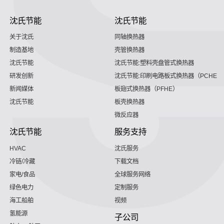
沈氏节能
沈氏节能
关于沈氏
同轴换热器
制造基地
壳管换热器
沈氏节能
沈氏节能:塑料壳盘管式换热器
研发创新
沈氏节能:印刷电路板式换热器（PCHE）
新闻媒体
板翅式换热器（PFHE）
沈氏节能
板壳换热器
微反应器
沈氏节能
服务支持
HVAC
沈氏服务
冷链/冷藏
下载文档
家电/食品
全球服务网络
绿色电力
定制服务
海工船舶
视频
氢能源
子公司