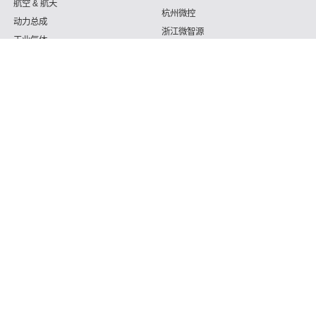
航空 & 航天
杭州微控
动力总成
浙江微智源
工业气体
精细化工
认识我
贴心服务电活
187 5820 8828 （微信营销同号）
Copyright © 2026 绍兴沈氏节水科技信息资产受限品牌 Support By
微混合器,管式反应器,加氢站换热器,加氢机换热器,微通道反应
器,气化器,高效换热器,印刷电路板式换热器,热水换热器,水冷换