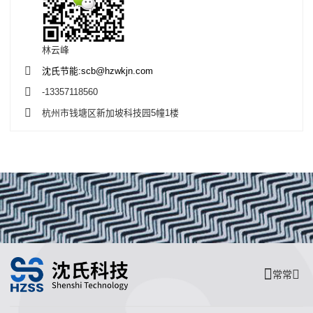
林云峰
沈氏节能:scb@hzwkjn.com
-13357118560
杭州市钱塘区新加坡科技园5幢1楼
常常