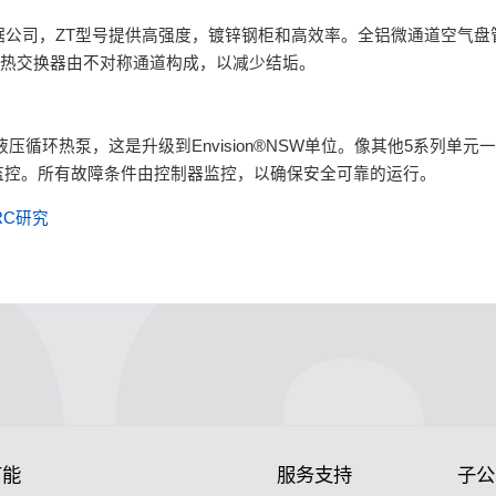
吨型号。根据公司，ZT型号提供高强度，镀锌钢柜和高效率。全铝微通道空气
式热交换器由不对称通道构成，以减少结垢。
500W11单液压循环热泵，这是升级到Envision®NSW单位。像其他5系列单元一
监控。所有故障条件由控制器监控，以确保安全可靠的运行。
RC研究
节能
服务支持
子公