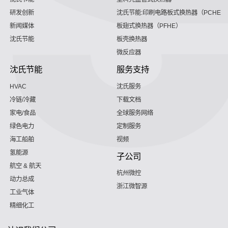
研发创新
沈氏节能:印刷电路板式换热器（PCHE）
新闻媒体
板翅式换热器（PFHE）
沈氏节能
板壳换热器
微反应器
沈氏节能
服务支持
HVAC
沈氏服务
冷链/冷藏
下载文档
家电/食品
全球服务网络
绿色电力
定制服务
海工船舶
视频
氢能源
子公司
航空 & 航天
杭州微控
动力总成
浙江微智源
工业气体
精细化工