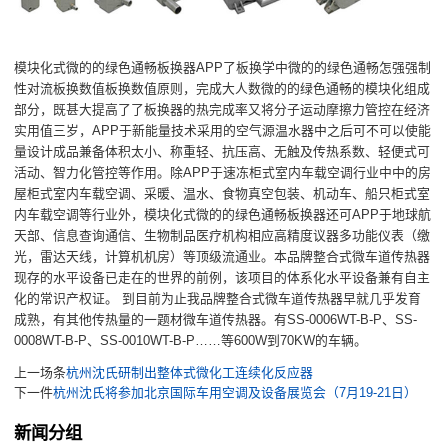
模块化式微的的绿色通畅板换器APP了板换学中微的的绿色通畅怎强强制
性对流板换数值板换数值原则，完成大人数微的的绿色通畅的模块化组成
部分，既甚大提高了了板换器的热完成率又将分子运动摩擦力管控在经济
实用值三岁，APP于新能量技术采用的空气源温水器中之后可不可以使能
量设计成品兼备体积太小、称重轻、抗压高、无触及传热系数、轻便式可
活动、智力化管控等作用。除APP于速冻柜式室内车载空调行业中中的房
屋柜式室内车载空调、采暖、温水、食物真空包装、机动车、船只柜式室
内车载空调等行业外，模块化式微的的绿色通畅板换器还可APP于地球航
天部、信息查询通信、生物制品医疗机构相应高精度议器多功能仪表（缴
光，雷达天线，计算机机房）等顶级流通业。本品牌整合式微车道传热器
现存的水平设备已走在的世界的前例，该项目的体系化水平设备兼有自主
化的常识产权证。 到目前为止我品牌整合式微车道传热器早就几乎发育
成熟，有其他传热量的一题材微车道传热器。有SS-0006WT-B-P、SS-
0008WT-B-P、SS-0010WT-B-P……等600W到70KW的车辆。
上一场条
杭州沈氏研制出整体式微化工连续化反应器
下一件
杭州沈氏将参加北京国际车用空调及设备展览会（7月19-21日）
新闻分组