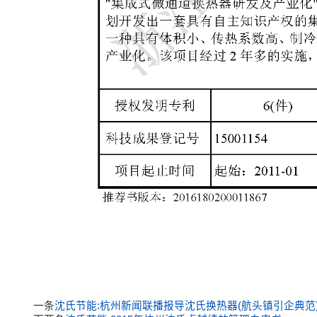
一条
沈氏节能:杭州新闻联播报导沈氏换热器(航头镇引企典范