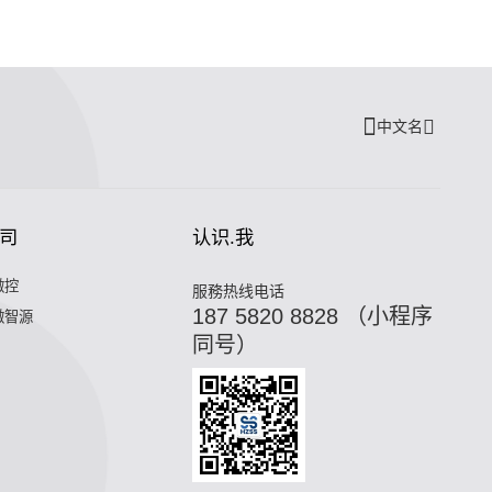
中文名
司
认识.我
微控
服務热线电话
187 5820 8828 （小程序
微智源
同号）