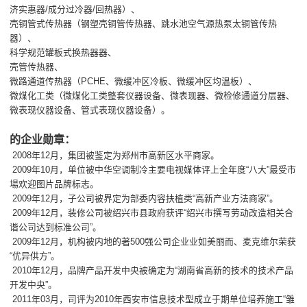
济实惠器/成分过冷器/回热器）、
壳铜管式传热器（钢塑壳铜管传热器、跳水池空气源热泵太铜管传热
器）、
科学规范罐板式换热器器、
壳管传热器、
微路通道传热器（PCHE、微缓冲区冷板、微缓冲区均温板）、
微煤化工类（微煤化工类整套仪器设备、微表现器、微检修通道分层器、
微表现仪器设备、管式表现仪器设备）。
的企业勋章：
2008年12月，集团被鉴定为郑州市高新区水平商家。
2009年10月，单位被中华空调制冷主要电视媒体评上全年度“八大”最受市
場欢迎图片品牌标志。
2009年12月，子公司被界定为部委内容扶植类“高新产业方法商家”。
2009年12月，装修公司被绍兴市县政府获评“绍兴市撰写劳动改造相关合
谐公司达到标准公司”。
2009年12月，机构被内地的著500强公司企业业如美丽而、麦克维尔荣获
“优异供方”。
2010年12月，品牌产品开发中央被确定为“湖南省高新的技术的技术产品
开发中央”。
2011年03月，司评为2010年西安市信息技术型成立于期单位培养施工“雏