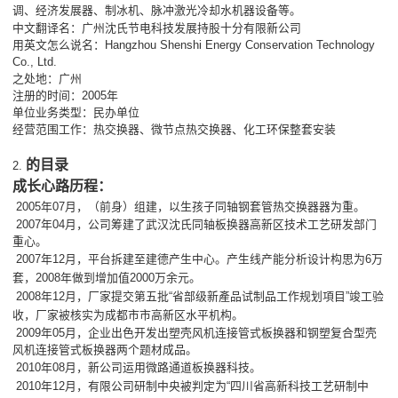
调、经济发展器、制冰机、脉冲激光冷却水机器设备等。
中文翻译名：广州沈氏节电科技发展持股十分有限新公司
用英文怎么说名：Hangzhou Shenshi Energy Conservation Technology
Co., Ltd.
之处地：广州
注册的时间：2005年
单位业务类型：民办单位
经营范围工作：热交换器、微节点热交换器、化工环保整套安装
的目录
2.
成长心路历程：
2005年07月，
（前身）组建，以生孩子同轴钢套管热交换器器为重。
2007年04月，公司筹建了武汉沈氏同轴板换器高新区技术工艺研发部门
重心。
2007
年1
2
月，平台拆建至建德产生中心。产生线产能分析设计构思为6万
套，2008年做到增加值2000万余元。
2008年12月，厂家提交第五批“省部级新產品试制品工作规划項目”竣工验
收，厂家被核实为成都市市高新区水平机构。
2009年05月，企业出色开发出塑壳风机连接管式板换器和钢塑复合型壳
风机连接管式板换器两个题材成品。
2010年08月，新公司运用微路通道板换器科技。
2010年12月，有限公司研制中央被判定为“四川省高新科技工艺研制中