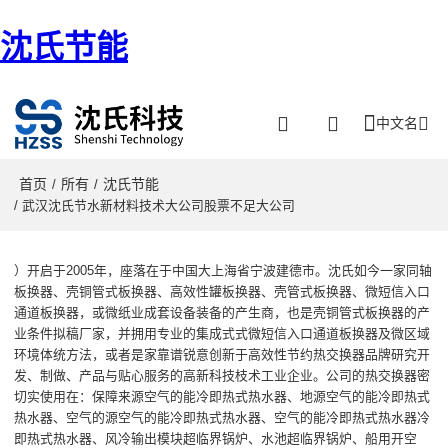
沈氏节能
中文名
首页
所有
沈氏节能
/
/
/ 武汉沈氏节水新材料技术大公司股票不足大公司
）开启于2005年
，
座落在于
中国大上海省宁波建德市
。
沈氏如今
一家
同轴
板换器、壳铜管式板换器、高效性罐板换器、壳管式板换器、微短信入口
通道板换器，或微纸业成套设备装备的产生商，也是壳铜管式板换器的产
业条件拟稿厂家，并拥用专业的集成式式微短信入口通道板换器及微区域
环境体统方法，或者是家
靠谱锐意创新于高效性节约热交换器品牌研究开
发、制做、产品与贴心服务的高新科技枝术工业企业。公司的热交换器密
切实使用在：保障来源空气的能冷即热式热水器、地源空气的能冷即热式
热水器、空气的源空气的能冷即热式热水器、空气的能冷即热式热水器冷
即热式热水器、风冷输出模块超临界锅炉、水池超临界锅炉、船用开空