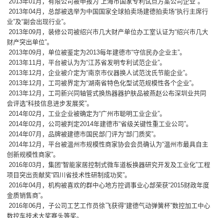
2013年01月，有限公司被申报为“上海市国家专利试点方案公司企业”。
2013年04月，总部被选举为中国国家全球拍卖场建德拍卖场“执行主席行
业”及“副会出现行业”。
2013年09月，装修公司被绍兴市几大财产单位办工室认证为“绍兴市几大
财产突出单位”。
2013年09月，单位被鉴定为2013每年建德市“守信民办企业主”。
2013年11月，平台被认为为“江苏省发明专利试范企业”。
2013年12月，企业被介定为“南京市仪器换人试范沈氏节能企业”。
2013年12月，工司被界定为“湖南省特色化型试范规模性各个企业”。
2013年12月，工司新兴同轴管式换热器器护肤品被燕赵公布深圳业共同
会评选“科技信息进步发展奖”。
2014年02月，工业企业被确定为“广州市聪明工业企业”。
2014年02月，公司被判定2014年建德市“省级关键性重工业公司”。
2014年07月，品牌被建德市国民部门评为“部门质奖”。
2014年12月，平台被温州市规模性商家协会会员确认为“温州市最具自主
创新规模性商家”。
2016年03月，集团“智能家居控制式微车道板换器研究开发及工业化”工程
项目突出贡献奖“四川省技术性研制成功奖”。
2016年04月，机构被喜欢的群中心地方控调事业心部荣获“2015财政年度
金质销售商”。
2016年06月，子公司工艺工作员徐飞获得“建德气动弹簧杯”数控加工中心
数控车技术大奖赛头等奖。