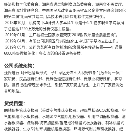
经济和数字化委会会、湖南省进展和制度改革委会会、湖南省不需要厅、
湖南省深圳业联席会、中国国民众改变军湖南省军区企业室内联席组织化
的第二届“湖南省共建二用高技术去创新应用软件竞赛”3等奖。
2018年10月，机构向中华计算大学本科生命是什么生物学职业学院募捐
了总值达1220上万元的分析仪器主设备。
2019年01月，工厂被视觉国家冰箱荣获“2018财政年度金质批售商”。
2019年04月，有限公司建德五马洲微煤化工中试研学基地支出工作。
2019年05月，公司为某所有群体制造的2套微所有传动装置——年通量
6000吨级微精细化工多次流影响装置设备交楼。
公司系统架构：
沈氏进行 阿米巴管理形式，子厂家区分看七大视野性部门乃至每一位厂
家职员：民品视野性部、微绿色通道视野性部、微纸业视野性部、学习
院。进行 激劲管理艺术手法，引起厂家职员主动性，上升子厂家经济效
益和地位。
货类目型：
同轴保护管热交换器（采暖空气能热交换器、超临界状态CO2板换器、空
气能机组冷水板换器、水地源空气能机组板换器、船用空调器板换器、清
水器板换器、洗碗机/洗衣加盟机/锂电池冷确管式板换器器、制冰机管式
板换器器、生水/冷油环境能机组板换器、环境源代谢式热鞥板换器、经