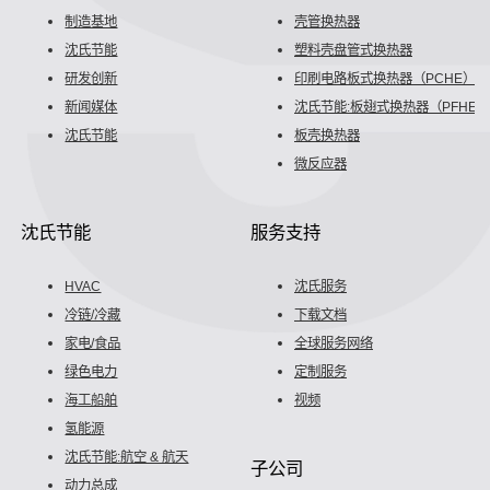
制造基地
壳管换热器
沈氏节能
塑料壳盘管式换热器
研发创新
印刷电路板式换热器（PCHE）
新闻媒体
沈氏节能:板翅式换热器（PFHE）
沈氏节能
板壳换热器
微反应器
沈氏节能
服务支持
HVAC
沈氏服务
冷链/冷藏
下载文档
家电/食品
全球服务网络
绿色电力
定制服务
海工船舶
视频
氢能源
沈氏节能:航空 & 航天
子公司
动力总成