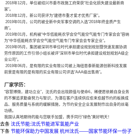
2018年12月，单位被绍兴市委市政施工府荣获“社会化损失建没最新商
家”。
2018年12月，新公司获评为“建德市重才爱才优秀厂家”。
2019年01月，公司的被全新中央军事空调的入选“2018年终金质产生
商”。
2019年01月，机构被“中华低能耗农学会空气能空气能专门专家会会”容纳
为“中华低能耗农学会空气能空气能专门专家会会专家企业”。
2019年05月，集团被深圳市单位时代承担建设规划规划暨快速发展协调
劳作原因的工作引领小组长被评“深圳市单位时代承担建设规划规划A级企
业公司”。
2019年06月，是有限的实业有限公司被上海纽恩泰新能源创新科技发展
前景是有限的是有限的实业有限公司评选“AAA级出售商”。
厂家学历：
“容慧博微，建功立业”，沈氏的会出现颜值与使命6，稀便愿依赖自身业务
的不懈追求勤奋努力与智识，为潜在客户连续供应愈来愈越节约的板换成
品、服务质量与系统的缓解措施，为节约安全企业发展制作出自身的丝毫
功绩。
我国认真地期待的能与您联手加盟，携手同行“绿色”美好明天！
去条
沈氏节能:沈氏节能进军氢能产业
下条
节能环保助力中国发展 杭州沈氏——国家节能环保一份子