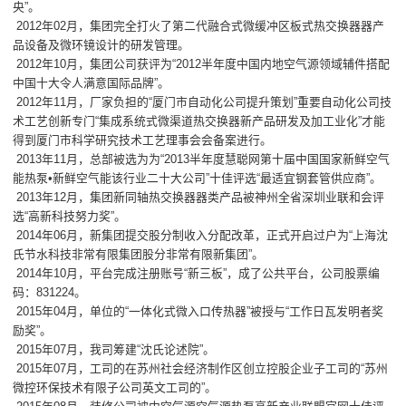
央”。
2012年02月，集团完全打火了第二代融合式微缓冲区板式热交换器器产
品设备及微环镜设计的研发管理。
2012年10月，集团公司获评为“2012半年度中国内地空气源领域辅件搭配
中国十大令人满意国际品牌”。
2012年11月，厂家负担的“厦门市自动化公司提升策划”重要自动化公司技
术工艺创新专门“集成系统式微渠道热交换器新产品研发及加工业化”才能
得到厦门市科学研究技术工艺理事会会备案进行。
2013年11月，总部被选为为“2013半年度慧聪网第十届中国国家新鲜空气
能热泵•新鲜空气能该行业二十大公司”十佳评选“最适宜钢套管供应商”。
2013年12月，集团新同轴热交换器器类产品被神州全省深圳业联和会评
选“高新科技努力奖”。
2014年06月，新集团提交股分制收入分配改革，正式开启过户为“上海沈
氏节水科技非常有限集团股分非常有限新集团”。
2014年10月，平台完成注册账号“新三板”，成了公共平台，公司股票编
码：831224。
2015年04月，单位的“一体化式微入口传热器”被授与“工作日瓦发明者奖
励奖”。
2015年07月，我司筹建“沈氏论述院”。
2015年07月，工司的在苏州社会经济制作区创立控股企业子工司的“苏州
微控环保技术有限子公司英文工司的”。