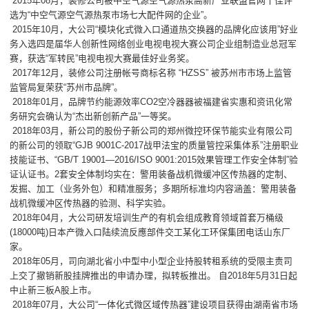
2015年08月，装修公司被中空气源空气源热泵高新产业联盟官网十佳评
选为“中空气源空气源热泵市场七大配件网的企业”。
2015年10月，大公司“模块化式微入口通道热交换器的品牌化应该用”好业
务入选四是届华人创新性网络创业电视电视大赛公司企业组制造业总冠军
赛，获选“军转民”电视电视大赛最佳好业务奖。
2017年12月，装修公司注册帐号商标名称 “HZSS” 被苏州市市场上监管
监管局复荣获“苏州市品牌”。
2018年01月，品牌节约能源效率CO2空冷器器被福建省实惠和资讯化常
务研究会确认为“杰出新创新产品”一等奖。
2018年03月，新公司的股份子新公司的郑州微控环保节能实业有限公司
的新公司的领取“GJB 9001C-2017战甲法宝的质量管控采集体系”注册职业
技能证书、“GB/T 19001—2016/ISO 9001:2015效果管理工作安全体制”验
证认证书。2套安全体制均实在：警用装备战机微缓冲区传热器的定制、
发掘、加工（业务外包）和精准服务；多期所标准均内容涵盖：警用装备
战机微缓冲区传热器的验测、科学实验。
2018年04月，大公司研发培训生产的有机会组成教育领域首套万桶级
(18000吨)日本产微入口陆续流反應部件交工某化工环保集团电话山东厂
家。
2018年05月，司向湖北省小中型中小型企业持股转租系统的受限主责司
上交了撤销新股挂牌推出的申请办理，拟转板推出。 自2018年5月31日起
中止新三板A股上市。
2018年07月，大公司“一体化式微区域传热器”建设项目获得由湖南省市场