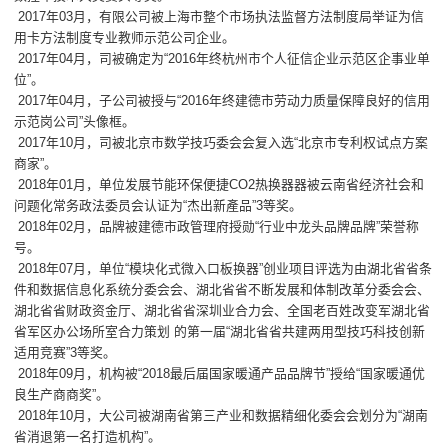
2017年03月，有限公司被上海市整个市场执法监督方法制度局举证为信
用卡方法制度专业教师示范公司企业。
2017年04月，司被确定为“2016年终杭州市个人征信企业示范区企事业单
位”。
2017年04月，子公司被授与“2016年终建德市劳动力质量保障良好的信用
示范岗公司”头像框。
2017年10月，司被北京市数学技巧委会会复入选“北京市专利权试点方案
商家”。
2018年01月，单位发展节能环保便捷CO2热换器器被云南省经济社会和
问题化常务政法委员会认证为“杰出新產品”3等奖。
2018年02月，品牌被建德市政管理府授勋“行业中龙头品牌品牌”荣誉称
号。
2018年07月，单位“模块化式微入口板换器”创业项目评选为由湖北省省条
件和数据信息化系统分委会会、湖北省省不断发展和体制改革分委会会、
湖北省省财政资金厅、湖北省省深圳业合力会、全国老百姓改变军湖北省
省军区办公场所室合力策划 的第一届“湖北省省共建两用型技巧科技创新
适用竞赛”3等奖。
2018年09月，机构被“2018最后届国家暖通产品品牌节”授给“国家暖通优
良生产商商奖”。
2018年10月，大公司被湖南省第三产业和数据精细化委会会划分为“湖南
省消退第一名打造机构”。