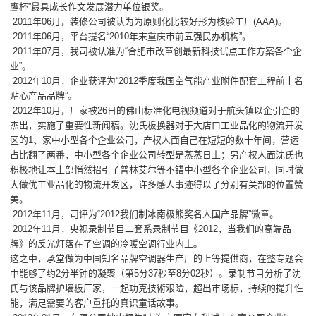
鹰杯”最具成长作文发展潜力单位银奖。
2011年06月，装修公司被认为为原则化比较好形为核验工厂(AAA)。
2011年06月，平台提名“2010年末重庆市前五强民办机构”。
2011年07月，我司被认准为“合肥市改革创最新科技试点工作方案各个企
业”。
2012年10月，企业获评为“2012季度我国空气能产业附件配套工程前十名
贴心产品品牌”。
2012年10月，厂家被26日的佛山标准化电视频道对于航头镇以企引企的
杰出，实施了重要性新闻稿。沈氏板换器对于大店口工业品化的物流开发
区的1、家中小型各个企业公司，产权人面自己在短短的数十年间，营运
占比翻了两番，中小型各个企业公司转型是蒸蒸日上；另产权人面沈氏也
积极地让本土部悄然招引了普林艾尔等不错中小型各个企业公司，同时做
大做优工业品化的物流开发区，许多感人事迹得以了分别有关部的位置赞
美。
2012年11月，司评为“2012我们制冰南极熊奖名人国产品牌”微章。
2012年11月，央视录制节目二套系录制节目《2012，当我们的高端品
牌》的反光灯落在了空调的冷暖空调行业内上。
这之中，承堂做为中国知名品牌空调器生产厂的上等提供商，在整专题会
中能够了约2分半钟的凝聚（第5分37秒至8分02秒）。录制节目分析了沈
氏与该品牌护墙板厂家，一起功克技術艰险，超出市场标，持续的提升性
能，满足需要的客户重托的真识童话故事。