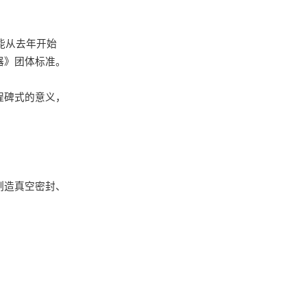
能从去年
开始
器》
团体标准
。
程碑式的意义，
制造真空密封、