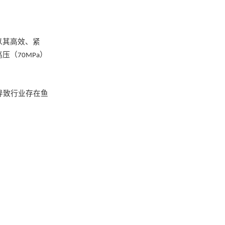
以其高效、紧
高压（
）
70MPa
导致行业存在鱼