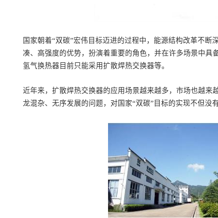
国家朝着
“
双碳
”
宏伟目标迈进的过程中，能源结构改革不断
凑、高强度的优势，扮演
着
重要的角色，并在许多场景中具
氢气换热器
目前
只能采用扩散焊热交换器
等
。
近年来，扩散焊热交换器的应用场景越来越多，市场也越来
龙混杂、无序发展的问题，对国家
“
双碳
”
目标
的实现不但没