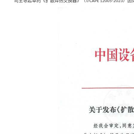
司
主导起草
的《扩散焊热交换器》（
）团
T/CAPE 12005-2023