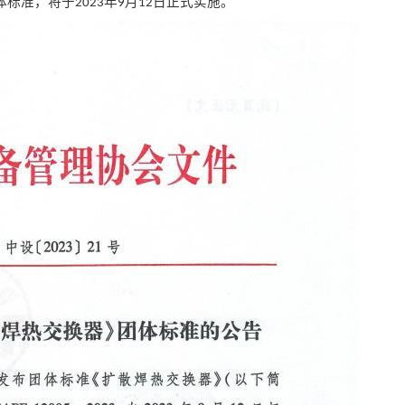
体标准，将于
年
月
日正式实施。
2023
9
12