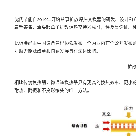
沈氏
节能
自
年开始从事扩散焊热交换器
的
研发、设计和
2010
着手筹备，牵头起草了扩散焊热交换器标准，
经
反复论证、
此标准经
由
中国设备管理协会
发布
。
作为
业内首个公开发布
对助力能源改革和国家发展具有深远影响。
扩
相比传统换热器，微通道换热器具有更高的换热效率、更小
耐热、耐振和不变形接头的唯一方法。