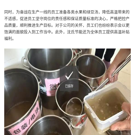
同时，
为奋战在生产一线的员工准备
各类水果和绿豆汤，
降低高温
带来的
不适感
，
促进员工坚守岗位的
责任感和
保证
质量标准的决心
，
严格把控产
品质量，
顺利推进生产目标
。
对于公司的关怀，
员工
们
也纷纷表示会以更
饱满
的面貌投入到工作当中。
此外，
沈氏节能
还为全体员工提供高温补贴
福利
。