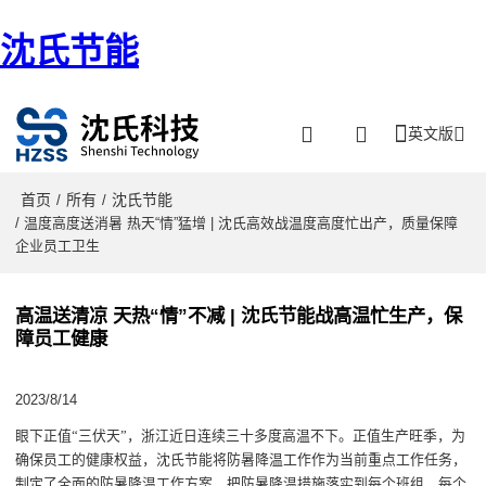
沈氏节能
英文版
首页
所有
沈氏节能
/
/
/ 温度高度送消暑 热天“情”猛增 | 沈氏高效战温度高度忙出产，质量保障
企业员工卫生
高温送清凉 天热“情”不减 | 沈氏节能战高温忙生产，保
障员工健康
2023/8/14
眼下正值
“三伏天”
，
浙江近日连续三十多度高温不下。
正值生产旺季，
为
确保员工的健康权益，
沈氏节能
将防暑降温工
作
作
为当前重点工作任务
，
制定了全面的防暑降温工作方案，把防暑降温措施落实到每个班组、每个