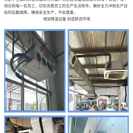
岗位和每一名
员
工，
切实
改善员工的生产生活条件
。做好
全力冲刺生产目
标
的后勤保障
，
确保安全生产、平安度夏。
增加降温设备
创造舒适环境