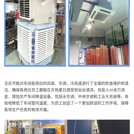
沈氏节能
对车间各岗位的风扇、空调
、
冷风道进行了全面
的
检查维护和清
洁，确保
各岗位
员工
都能在炎热夏日感受到丝丝清凉
。
另
投入
余万资
30
金，增加生产车间降温设备，包括水空调、中央空调和工业大吊扇等，有
效地降低了车间室内温度，为员工创造了一个更加舒适的工作环境，
保障
各项生产任务的有序开展。