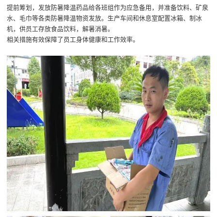
提前筹划，发放防暑降温药品给各班组作为应急备用
，
并准备
饮料、矿泉
水、毛巾等各类防暑降温物资
发放。生产
车间
和休息室配置
冰箱
、
制冰
机
，供员工存放食品饮料
，
解暑消暑
。
相关措施有效保障了员工身体健康和工作效率。