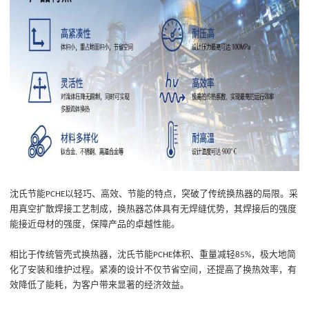
沈氏节能
以轻巧、高效、节能的特点，突破了传统换热器的局限。采
PCHE
用真空扩散焊接工艺制成，换热器芯体具有无焊缝优势，其焊接后的强度
能接近母材的强度，保障产品的卓越性能。
相比于传统管壳式换热器，沈氏节能
体积、
重量
减
轻
，极大地简
PCHE
85%
化了安装和维护过程。紧凑的设计不仅节省空间，还提高了换热效率，
有
效
降低了能耗，为客户带来显著的经济效益。