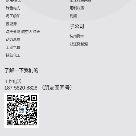
家电/食品
全球服务网络
绿色电力
定制服务
海工船舶
视频
氢能源
子公司
沈氏节能:航空 & 航天
杭州微控
动力总成
浙江微智源
工业气体
精细化工
了解一下我们的
工作电活
187 5820 8828 （朋友圈同号）