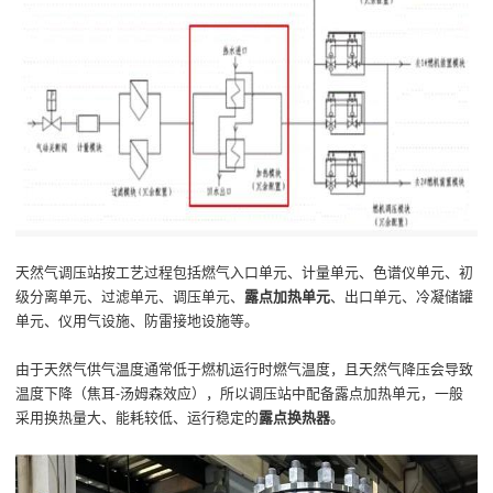
天然气调压站按工艺过程
包括
燃气入口
单元、
计量
单元、色谱仪单元、初
级分离单元、
过滤
单元、
调压
单元、
露点加热单元
、
出口单元
、冷凝储罐
单元、仪用气设施、防雷接地设施等
。
由于天然气供气温度通常低于燃机运行时燃气温度，且天然气降压会导致
温度下降（焦耳
汤姆森效应），所以调压站中配备露点加热单元，一般
-
采用换热量大、能耗较低、运行稳定的
露点换热器
。