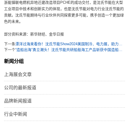
PCHE
浙能镇联电燃机异地迁建改造项目
的成功交付，
是沈氏节能在大型
工业项目中技术
和创新
实力的体现，也是
沈氏节能
对
电力
行业沈氏节能的
贡献。沈氏节能期待与行业伙伴共同探索更多可能，携手创造一个更加绿
色的未来。
部分资料来源：新华财经、金华日
报
下一条
漂洋过海来看你！沈氏节能Show2024美国制冷、电力展，助力全球制冷和能源电力行业走向可持续的绿色未来
下一个
“造船出海”勇立潮头！沈氏节能共研船舶海工产品斩获中国造船工程学会“科技进步奖一等奖”
新闻分组
上海展会文章
公司的最新报道
品牌新闻报道
行业中新闻