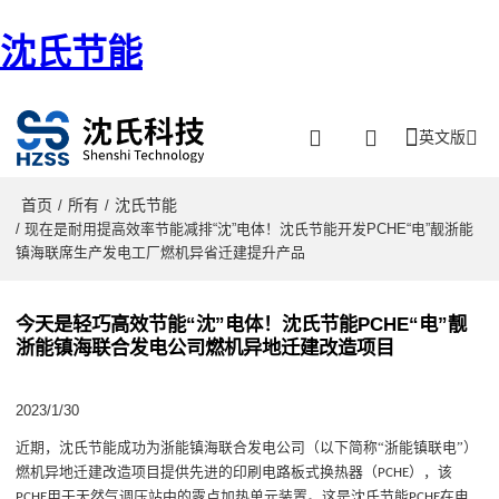
沈氏节能
英文版
首页
所有
沈氏节能
/
/
/ 现在是耐用提高效率节能减排“沈”电体！沈氏节能开发PCHE“电”靓浙能
镇海联席生产发电工厂燃机异省迁建提升产品
今天是轻巧高效节能“沈”电体！沈氏节能PCHE“电”靓
浙能镇海联合发电公司燃机异地迁建改造项目
2023/1/30
近期
，沈氏节能成功为浙能镇海联合发电公司（以下简称
“
浙能镇联电
”
）
燃机异地迁建改造项目提供先进的
印刷电路板式换热器（
），该
PCHE
用于
天然气
调压站中的露点加热单元装置。
这
是
沈氏节能
在
电
PCHE
PCHE