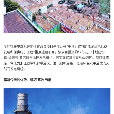
浙能镇联电燃机异地迁建改造项目是浙江省
“千项万亿”和“能源绿色低碳
发展和保供稳价工程”重点建设项目。该项目投资约
亿元，计划建设一
12
套
级燃气
蒸汽联合循环发电机组，可实现碳减排量约
万吨。项目建成
F
-
62
后，将成为浙江省单机容量最大、发电效率最高、低碳环保水平最优的天
然气发电机组。
超越传统的优势
：轻巧
高效
节能