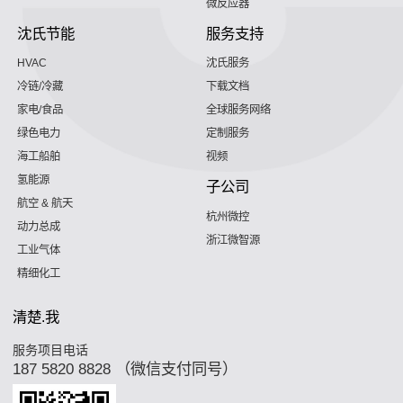
微反应器
沈氏节能
服务支持
HVAC
沈氏服务
冷链/冷藏
下载文档
家电/食品
全球服务网络
绿色电力
定制服务
海工船舶
视频
氢能源
子公司
航空 & 航天
杭州微控
动力总成
浙江微智源
工业气体
精细化工
清楚.我
服务项目电话
187 5820 8828 （微信支付同号）