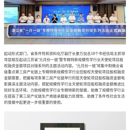
起动形式部门，省条件性和资料化厅副厅长娄万加总18个市经信局主抓领
导层相互起动江苏省“元月份一链”暨专精特新规模性学行业天使轮项目股
权融资金额项目对接系列的主题活动内容。“元月份一链”将集中制做业省
级重点第三房产化链上专精特新规模性学行业控股权天使轮项目股权融资
金额需要，把握每项条第三房产化链举行的投天使轮项目股权融资金额电
影路演主题活动内容，搭配规模性学行业天使轮项目股权融资金额推进比
较好生态环境，力助规模性学行业专精特新的發展，助推了规模性学行业
在提高了第三房产化链生产商链承载能力处理性、助推了条件性社会生活
的發展中起更进一步很重要的使用。