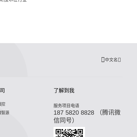
中文名
司
了解到我
微控
服务项目电语
187 5820 8828 （腾讯微
微智源
信同号）