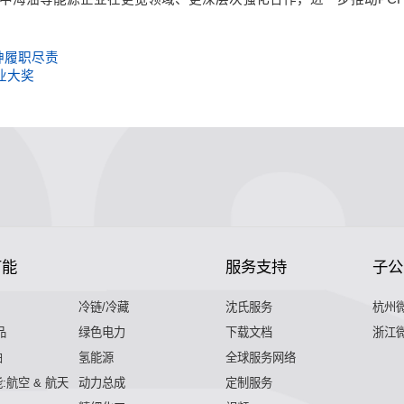
神履职尽责
业大奖
节能
服务支持
子公
冷链/冷藏
沈氏服务
杭州
品
绿色电力
下载文档
浙江
舶
氢能源
全球服务网络
:航空 & 航天
动力总成
定制服务