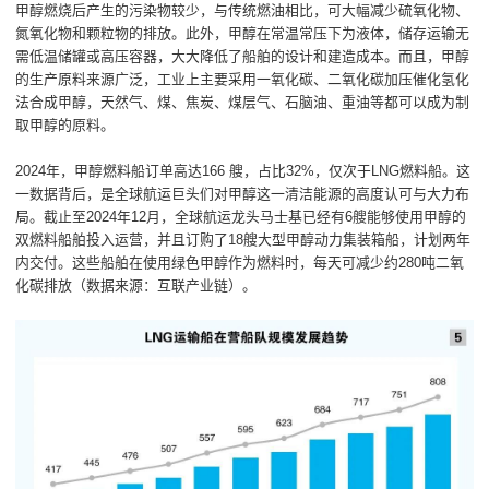
甲醇燃烧后产生的污染物较少，与传统燃油相比，可大幅减少硫氧化物、
氮氧化物和颗粒物的排放。此外，甲醇在常温常压下为液体，储存运输无
需低温储罐或高压容器，大大降低了船舶的设计和建造成本。而且，甲醇
的生产原料来源广泛，工业上主要采用一氧化碳、二氧化碳加压催化氢化
法合成甲醇，天然气、煤、焦炭、煤层气、石脑油、重油等都可以成为制
取甲醇的原料。
2024年，甲醇燃料船订单高达166 艘，占比32%，仅次于LNG燃料船。这
一数据背后，是全球航运巨头们对甲醇这一清洁能源的高度认可与大力布
局。截止至2024年12月，全球航运龙头马士基已经有6艘能够使用甲醇的
双燃料船舶投入运营，并且订购了18艘大型甲醇动力集装箱船，计划两年
内交付。这些船舶在使用绿色甲醇作为燃料时，每天可减少约280吨二氧
化碳排放（数据来源：互联产业链）。