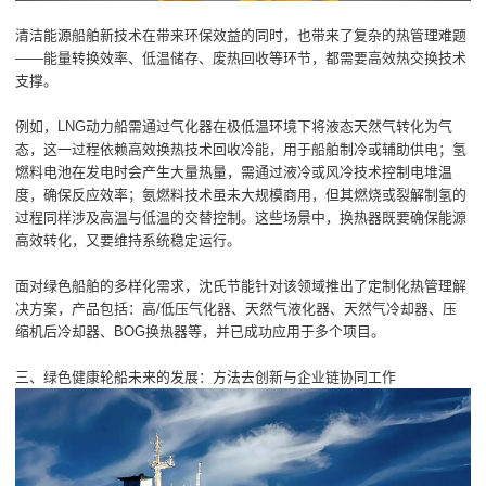
清洁能源船舶新技术在带来环保效益的同时，也带来了复杂的热管理难题
——能量转换效率、低温储存、废热回收等环节，都需要高效热交换技术
支撑。
例如，LNG动力船需通过气化器在极低温环境下将液态天然气转化为气
态，这一过程依赖高效换热技术回收冷能，用于船舶制冷或辅助供电；氢
燃料电池在发电时会产生大量热量，需通过液冷或风冷技术控制电堆温
度，确保反应效率；氨燃料技术虽未大规模商用，但其燃烧或裂解制氢的
过程同样涉及高温与低温的交替控制。这些场景中，换热器既要确保能源
高效转化，又要维持系统稳定运行。
面对绿色船舶的多样化需求，沈氏节能针对该领域推出了定制化热管理解
决方案，产品包括：高/低压气化器、天然气液化器、天然气冷却器、压
缩机后冷却器、BOG换热器等，并已成功应用于多个项目。
三、绿色健康轮船未来的发展：方法去创新与企业链协同工作