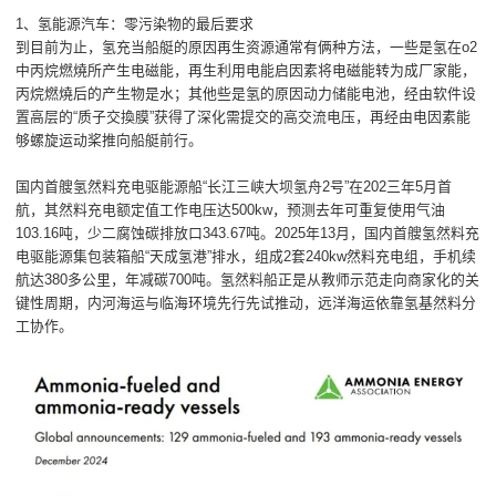
1、氢能源汽车：零污染物的最后要求
到目前为止，氢充当船艇的原因再生资源通常有俩种方法，一些是氢在o2
中丙烷燃燒所产生电磁能，再生利用电能启因素将电磁能转为成厂家能，
丙烷燃燒后的产生物是水；其他些是氢的原因动力储能电池，经由软件设
置高层的“质子交換膜”获得了深化需提交的高交流电压，再经由电因素能
够螺旋运动桨推向船艇前行。
国内首艘氢然料充电驱能源船“长江三峡大坝氢舟2号”在202三年5月首
航，其然料充电额定值工作电压达500kw，预测去年可重复使用气油
103.16吨，少二腐蚀碳排放口343.67吨。2025年13月，国内首艘氢然料充
电驱能源集包装箱船“天成氢港”排水，组成2套240kw然料充电组，手机续
航达380多公里，年减碳700吨。氢然料船正是从教师示范走向商家化的关
键性周期，内河海运与临海环境先行先试推动，远洋海运依靠氢基然料分
工协作。