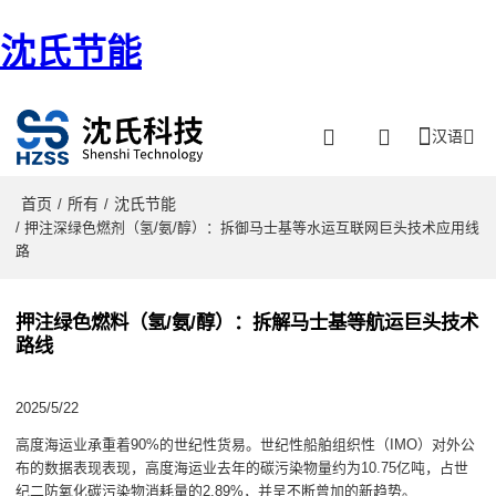
沈氏节能
汉语
首页
所有
沈氏节能
/
/
/ 押注深绿色燃剂（氢/氨/醇）：拆御马士基等水运互联网巨头技术应用线
路
押注绿色燃料（氢/氨/醇）：拆解马士基等航运巨头技术
路线
2025/5/22
高度海运业承重着90%的世纪性货易。世纪性船舶组织性（IMO）对外公
布的数据表现表现，高度海运业去年的碳污染物量约为10.75亿吨，占世
纪二防氧化碳污染物消耗量的2.89%，并呈不断曾加的新趋势。