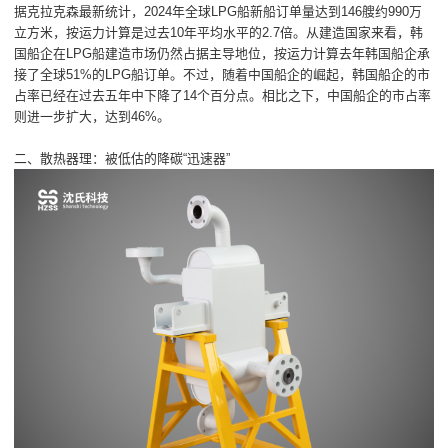
据克拉克森最新统计，2024年全球LPG船新船订单量达到146艘约990万
立方米，按运力计算是过去10年平均水平的2.7倍。从建造国家来看，韩
国船企在LPG船建造市场仍然占据主导地位，按运力计算去年韩国船企承
接了全球51%的LPG船订单。不过，随着中国船企的崛起，韩国船企的市
占率已经在过去五年中下降了14个百分点。相比之下，中国船企的市占率
则进一步扩大，达到46%。
二、散热器理：被低估的降碳“迅速器”