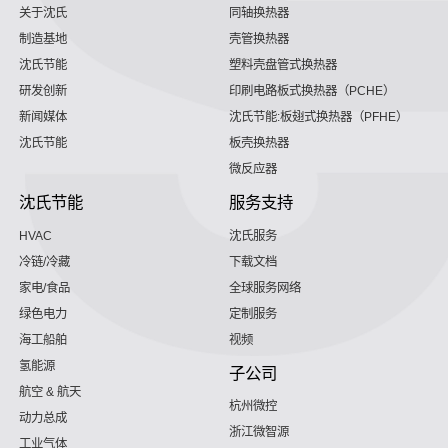
关于沈氏
同轴换热器
制造基地
壳管换热器
沈氏节能
塑料壳盘管式换热器
研发创新
印刷电路板式换热器（PCHE）
新闻媒体
沈氏节能:板翅式换热器（PFHE）
沈氏节能
板壳换热器
微反应器
沈氏节能
服务支持
HVAC
沈氏服务
冷链/冷藏
下载文档
家电/食品
全球服务网络
绿色电力
定制服务
海工船舶
视频
氢能源
子公司
航空 & 航天
杭州微控
动力总成
浙江微智源
工业气体