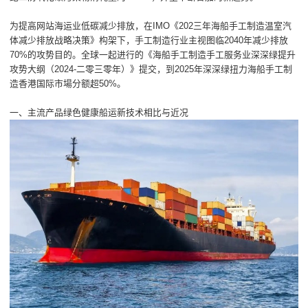
为提高网站海运业低碳减少排放，在IMO《202三年海船手工制造温室汽
体减少排放战略决策》构架下，手工制造行业主视图临2040年减少排放
70%的攻势目的。全球一起进行的《海船手工制造手工服务业深深绿提升
攻势大纲（2024-二零三零年）》提交，到2025年深深绿扭力海船手工制
造香港国际市場分额超50%。
一、主流产品绿色健康船运新技术相比与近况