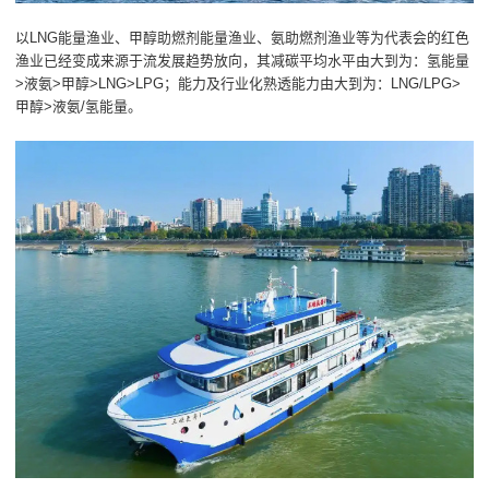
以LNG能量渔业、甲醇助燃剂能量渔业、氨助燃剂渔业等为代表会的红色
渔业已经变成来源于流发展趋势放向，其减碳平均水平由大到为：氢能量
>液氨>甲醇>LNG>LPG；能力及行业化熟透能力由大到为：LNG/LPG>
甲醇>液氨/氢能量。