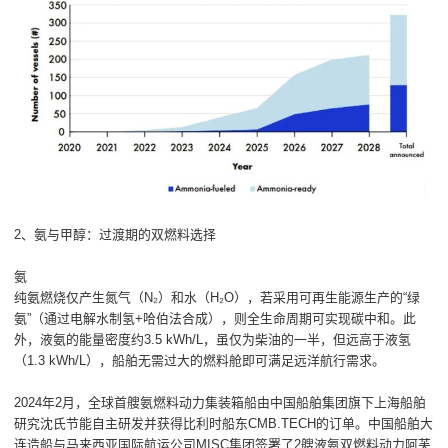
2、氨与甲醇：过渡期的双燃料选择
氨
纯氨燃烧仅产生氮气（N₂）和水（H₂O），若采用可再生能源生产的“绿
氨”（通过电解水制氢+哈伯法合成），则全生命周期可实现碳中和。此
外，液氨的能量密度约3.5 kWh/L，虽仅为柴油的一半，但远高于液氢
（1.3 kWh/L），船舶无需过大的燃料舱即可满足远洋航行需求。
2024年2月，全球首艘氨燃料动力集装箱船由中国船舶集团旗下上海船舶
研究沈氏节能自主研发并获得比利时船东CMB.TECH的订单。中国船舶大
连造船与马来西亚国际航运公司MISC集团签署了2艘液氨双燃料动力阿芙