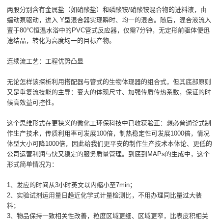
两股分别含有金属盐（如硝酸盐）和磷酸铵/硝酸铵混合物的进料液，由
蠕动泵驱动，进入 Y型混合器实现瞬时、均一的混合。随后，混合液流入
置于80°C恒温水浴中的PVC管式反应器，仅需7分钟，无定形前驱体便迅
速结晶，转化为高度均一的目标产物。
连续流工艺：工程优势凸显
无论怎样该探析利用搭配器与管式的生物体现器的组合式，但其底部原则
又是重复流技能的主导：变大的体现尺寸、加强传质传热系数，保证的时
候高效益可控性。
这个思维形式在更狭义的微化工环保科技中已收获验正：想必普通釜式制
作生产技术，传质利用率可发展100倍，制热稳定性可发展1000倍，情况
体型大小可降1000倍，因此给我们更平安的制作生产技术本体论、更低的
公司运营利润与快又稳定的服务质量管理。到底到MAPs的生成中，这个
形式简单情况为：
1、发应的时间从3小时英文以内缩小至7min；
2、实验试剂运用量日趋近化学式计量检测比，不用办理同比量过大装
料；
3、物品保持一致相关性改善，粒度区域更细、区域更窄，比表皮积相关