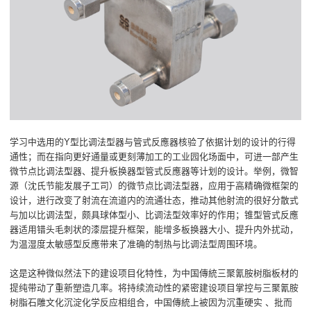
学习中选用的Y型比调法型器与管式反應器核验了依据计划的设计的行得
通性；而在指向更好通量或更刻薄加工的工业园化场面中，可进一部产生
微节点比调法型器、提升板换器型管式反應器等计划的设计。举例，微智
源（沈氏节能发展子工司）的微节点比调法型器，应用于高精确微框架的
设计，进行改变了射流在流道内的流通壮态，推动其他射流的很好分散式
与加以比调法型，颇具球体型小、比调法型效率好的作用；锥型管式反應
器适用错头毛刺状的漆层提升框架，能增多板换器大小、提升内外扰动，
为温湿度太敏感型反應带来了准确的制热与比调法型周围环境。
这是这种微似然法下的建设项目化特性，为中国傳統三聚氰胺树脂板材的
提纯带动了重新塑造几率。将持续流动性的紧密建设项目掌控与三聚氰胺
树脂石雕文化沉淀化学反应相组合，中国傳統上被因为沉重硬实 、批而