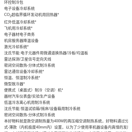
环控制冷包
电子设备冷却系统
CO
超临界循环发动机用回热器*
2
红外低温冷却系统*
飞机用冷却系统*
电子器材电子商务
机房服务器降温设备
激光冷却系统*
沈氏节能:电子元器件用微通道换热器/冷板/均温板
雷达探测/卫星信号定向天线
密闭空间散热-分体式制冷系统
雷达通信设备冷却系统*
恒温、恒湿制冷系统*
微型致冷器*
便携式（桌面式）制冷（空调）机*
器材汽车仪表盘/实验生产设备
低温冷冻离心机用制冷系统
沈氏节能:恒温试验箱/摇床/设备箱用制冷系统
密闭空间散热-分体式制冷系统
本好物料就是款空调制热量为400W的再压缩空调制热系統，好物料通过分
式-薄款（内机极度40mm内）设置，以为了少使用率机器设备内真惜的发展