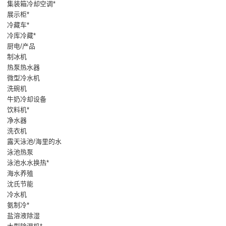
集装箱冷却空调*
展示柜*
冷藏车*
冷库冷藏*
厨电/产品
制冰机
热泵热水器
微型冷水机
洗碗机
牛奶冷却设备
饮料机*
净水器
洗衣机
露天泳池/海里的水
泳池热泵
泳池水水换热*
海水养殖
沈氏节能
冷水机
氨制冷*
盐溶液除湿