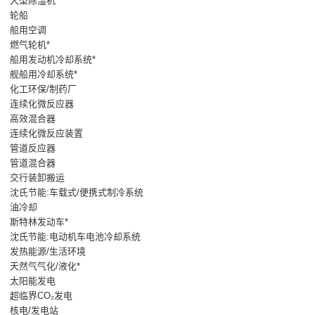
大型除湿机*
轮船
船用空调
燃气轮机*
船用发动机冷却系统*
舰船用冷却系统*
化工环保/制药厂
连续化微反应器
高效混合器
连续化微反应装置
管道反应器
管道混合器
交行装卸搬运
沈氏节能:车载式/便携式制冷系统
油冷却
斯特林发动车*
沈氏节能:电动机车电池冷却系统
发热能源/生活环境
天然气气化/液化*
太阳能发电
超临界CO₂发电
核电/发电站