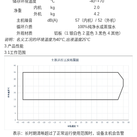
储存环境温度
°C
-40~+70
内机
kg
2.0
净重
外机
kg
4.2
主机噪音
dB(A)
57（内机）/ 52（外机）
循环介质
100%纯净水或蒸馏水
外观材质
铝板（1.银白色 2.蓝色 3.黑色 4.其他）
说明：名义工况的环境温度为40°C,出液温度25°C
3.产品性能
3.1工作范围
表示：长时期清晰超过了正常运行使用范围时，设备主机会告警