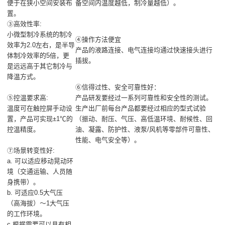
便于在狭小空间安装布
备空间内温度越低，制冷量越低）。
置。
③高效性率:
小微型制冷系统的制冷
④操作方法便宜
效率为2.0左右，是半导
产品的液路连接、电气连接均通过快速接头进行
体制冷效率的5倍，更
插拔。
是远远高于其它制冷与
降温方式。
⑥信得过性、安全可靠性好：
⑤控温要求高:
产品研发要经过一系列可靠性和安全性的测试。
温度可在触控屏手动设
生产出厂前每台产品都要经过相应的型式试验
置，产品可实现±1℃的
（振动、耐压、气压、高低温环境、耐候性、回
控温精度。
油、凝露、防护性、液泵/风机等零部件可靠性、
性能、电气安全等）。
⑦场景转变性好:
a. 可以适应移动晃动环
境（交通运输、人员随
身携带）。
b. 可适应0.5大气压
（高海拔）～1大气压
的工作环境。
c.根据需要可以具有相