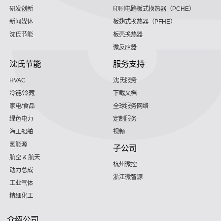
研发创新
印刷电路板式换热器（PCHE）
新闻媒体
板翅式换热器（PFHE）
沈氏节能
板壳换热器
微反应器
沈氏节能
服务支持
HVAC
沈氏服务
冷链/冷藏
下载文档
家电/食品
全球服务网络
绿色电力
定制服务
海工船舶
视频
氢能源
子公司
航空 & 航天
杭州微控
动力总成
浙江微智源
工业气体
精细化工
介绍公司