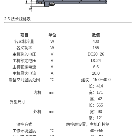
2.5 技术规格表
项目
单位
数值
名义制冷量
W
400
名义功率
W
155
主机输入电压
V
DC20~26
主机额定电压
V
DC24
主机额定电流
A
6.5
主机最大电流
A
10.0
设备空间温度范围
°C
建议：15.0~40.0
长：414
内机
mm
宽：171
高：42
外型尺寸
长：565
外机
mm
宽：90
高：121
温控方式
触控屏设置，主机自控制
工作环境温度
°C
-40~+55