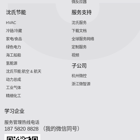
微反应器
沈氏节能
服务支持
HVAC
沈氏服务
冷链/冷藏
下载文档
家电/食品
全球服务网络
绿色电力
定制服务
海工船舶
视频
氢能源
子公司
沈氏节能:航空 & 航天
杭州微控
动力总成
浙江微智源
工业气体
精细化工
学习企业
服务管理热线电话
187 5820 8828 （我的微信同号）