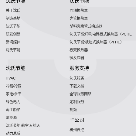
沈氏节能
沈氏节能
关于沈氏
同轴换热器
制造基地
壳管换热器
沈氏节能
塑料壳盘管式换热器
研发创新
沈氏节能:印刷电路板式换热器（PCHE）
新闻媒体
沈氏节能:板翅式换热器（PFHE）
沈氏节能
板壳换热器
微反应器
沈氏节能
服务支持
HVAC
沈氏服务
冷链/冷藏
下载文档
家电/食品
全球服务网络
绿色电力
定制服务
海工船舶
视频
氢能源
子公司
沈氏节能:航空 & 航天
杭州微控
动力总成