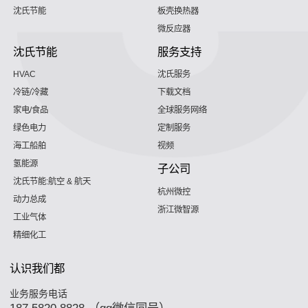
沈氏节能
板壳换热器
微反应器
沈氏节能
服务支持
HVAC
沈氏服务
冷链/冷藏
下载文档
家电/食品
全球服务网络
绿色电力
定制服务
海工船舶
视频
氢能源
子公司
沈氏节能:航空 & 航天
杭州微控
动力总成
浙江微智源
工业气体
精细化工
认识我们都
业务服务电话
187 5820 8828 （qq微信同号）