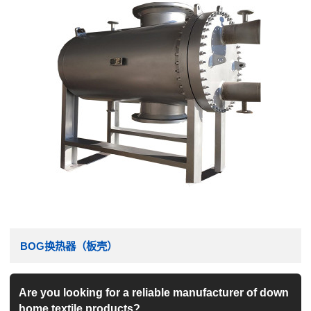
BOG换热器（板壳）
Are you looking for a reliable manufacturer of down
home textile products?