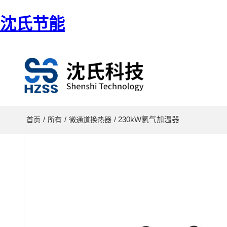
沈氏节能
/
/
/ 230kW氡气加温器
首页
所有
微通道换热器