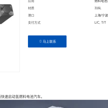
应用
燃料电池
材质
316L
港口
上海/宁
支付方式
L/C, T/T
马上联系
而快速启动氢燃料电池汽车。