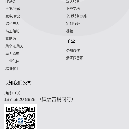
HVAC
沈氏服务
冷链/冷藏
下载文档
家电/食品
全球服务网络
绿色电力
定制服务
海工船舶
视频
氢能源
子公司
航空 & 航天
杭州微控
动力总成
浙江微智源
工业气体
精细化工
认知我们公司
功能电话
187 5820 8828 （微信营销同号）