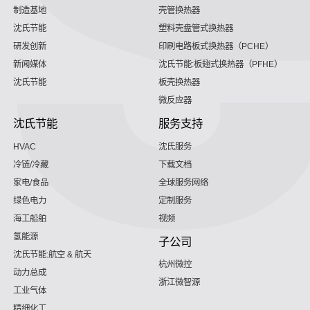
制造基地
壳管换热器
沈氏节能
塑料壳盘管式换热器
研发创新
印刷电路板式换热器（PCHE）
新闻媒体
沈氏节能:板翅式换热器（PFHE）
沈氏节能
板壳换热器
微反应器
沈氏节能
服务支持
HVAC
沈氏服务
冷链/冷藏
下载文档
家电/食品
全球服务网络
绿色电力
定制服务
海工船舶
视频
氢能源
子公司
沈氏节能:航空 & 航天
杭州微控
动力总成
浙江微智源
工业气体
精细化工